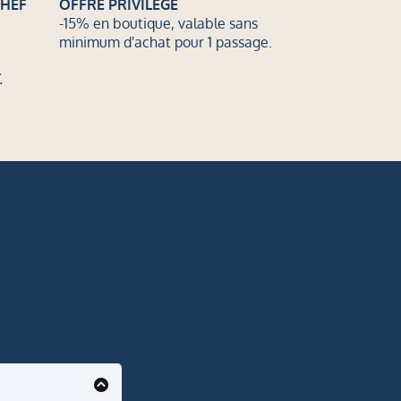
CHEF
OFFRE PRIVILÈGE
-15% en boutique, valable sans
minimum d'achat pour 1 passage.
.